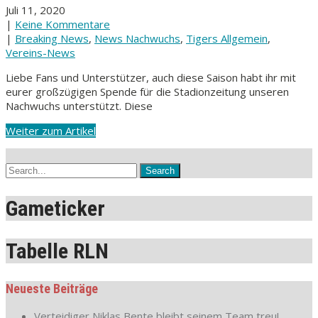
Juli 11, 2020
|
Keine Kommentare
|
Breaking News
,
News Nachwuchs
,
Tigers Allgemein
,
Vereins-News
Liebe Fans und Unterstützer, auch diese Saison habt ihr mit
eurer großzügigen Spende für die Stadionzeitung unseren
Nachwuchs unterstützt. Diese
Weiter zum Artikel
Gameticker
Tabelle RLN
Neueste Beiträge
Verteidiger Niklas Bente bleibt seinem Team treu!