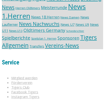
News
News
Meisterrunde
Herren Oldtimers
1.Herren
News 1B.Herren
News
News Damen
News Nachwuchs
Lauflerner
News U7
News
News U9
Oldtimers Germany
U11
News U13
Schiedsrichter
Tigers
Spielberichte
Sponsoren
Spielplan 1. Herren
Allgemein
Vereins-News
Transfers
Service
Mitglied werden
Förderverein
Tigers Club
Facebook Tigers
Instagram Tigers