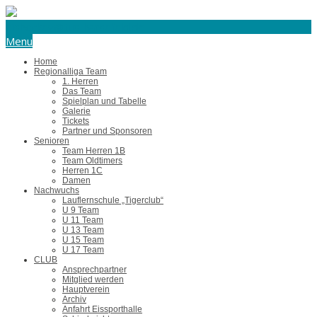
eishockey@tus-harsefeld.de
Menu
Home
Regionalliga Team
1. Herren
Das Team
Spielplan und Tabelle
Galerie
Tickets
Partner und Sponsoren
Senioren
Team Herren 1B
Team Oldtimers
Herren 1C
Damen
Nachwuchs
Lauflernschule „Tigerclub“
U 9 Team
U 11 Team
U 13 Team
U 15 Team
U 17 Team
CLUB
Ansprechpartner
Mitglied werden
Hauptverein
Archiv
Anfahrt Eissporthalle