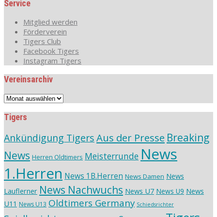
Service
Mitglied werden
Förderverein
Tigers Club
Facebook Tigers
Instagram Tigers
Vereinsarchiv
Vereinsarchiv
Tigers
Aus der Presse
Breaking
Ankündigung Tigers
News
News
Meisterrunde
Herren Oldtimers
1.Herren
News 1B.Herren
News
News Damen
News Nachwuchs
Lauflerner
News U7
News
News U9
Oldtimers Germany
U11
News U13
Schiedsrichter