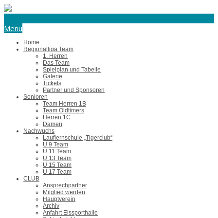
eishockey@tus-harsefeld.de
Menu
Home
Regionalliga Team
1. Herren
Das Team
Spielplan und Tabelle
Galerie
Tickets
Partner und Sponsoren
Senioren
Team Herren 1B
Team Oldtimers
Herren 1C
Damen
Nachwuchs
Lauflernschule „Tigerclub“
U 9 Team
U 11 Team
U 13 Team
U 15 Team
U 17 Team
CLUB
Ansprechpartner
Mitglied werden
Hauptverein
Archiv
Anfahrt Eissporthalle