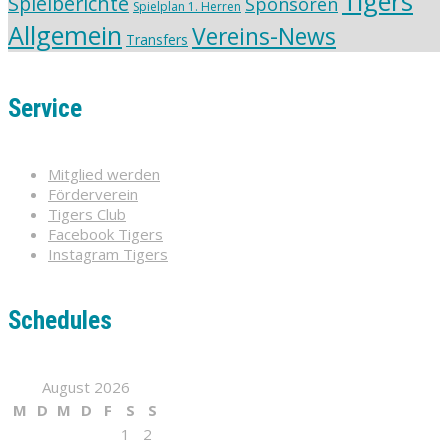
Tigers
Spielberichte
Sponsoren
Spielplan 1. Herren
Allgemein
Vereins-News
Transfers
Service
Mitglied werden
Förderverein
Tigers Club
Facebook Tigers
Instagram Tigers
Schedules
August 2026
M
D
M
D
F
S
S
1
2