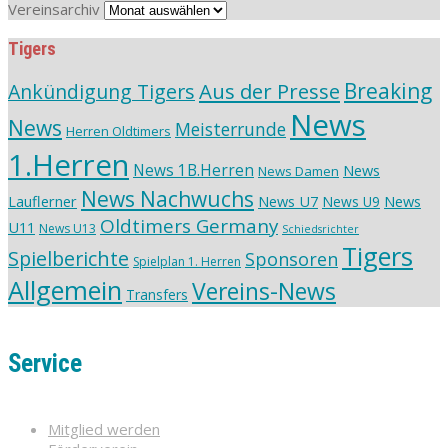
Vereinsarchiv
Tigers
Aus der Presse
Breaking
Ankündigung Tigers
News
News
Meisterrunde
Herren Oldtimers
1.Herren
News 1B.Herren
News
News Damen
News Nachwuchs
Lauflerner
News U7
News
News U9
Oldtimers Germany
U11
News U13
Schiedsrichter
Tigers
Spielberichte
Sponsoren
Spielplan 1. Herren
Allgemein
Vereins-News
Transfers
Service
Mitglied werden