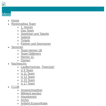
eishockey@tus-harsefeld.de
Menu
Home
Regionalliga Team
1. Herren
Das Team
Spielplan und Tabelle
Galerie
Tickets
Partner und Sponsoren
Senioren
Team Herren 1B
Team Oldtimers
Herren 1C
Damen
Nachwuchs
Lauflernschule „Tigerclub“
U 9 Team
U 11 Team
U 13 Team
U 15 Team
U 17 Team
CLUB
Ansprechpartner
Mitglied werden
Hauptverein
Archiv
Anfahrt Eissporthalle