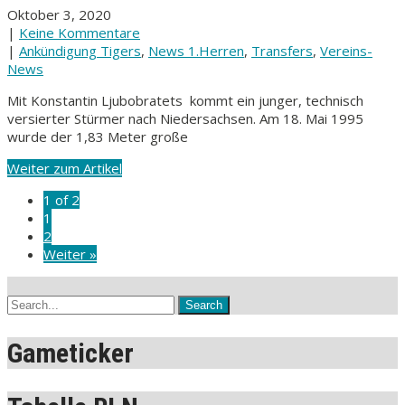
Oktober 3, 2020
|
Keine Kommentare
|
Ankündigung Tigers
,
News 1.Herren
,
Transfers
,
Vereins-
News
Mit Konstantin Ljubobratets kommt ein junger, technisch
versierter Stürmer nach Niedersachsen. Am 18. Mai 1995
wurde der 1,83 Meter große
Weiter zum Artikel
1 of 2
1
2
Weiter »
Gameticker