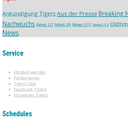
Aus der Presse
Breaking 
Ankündigung Tigers
Nachwuchs
Oldtim
News U7
News U11
News U9
News U13
News
Service
Mitglied werden
Förderverein
Tigers Club
Facebook Tigers
Instagram Tigers
Schedules