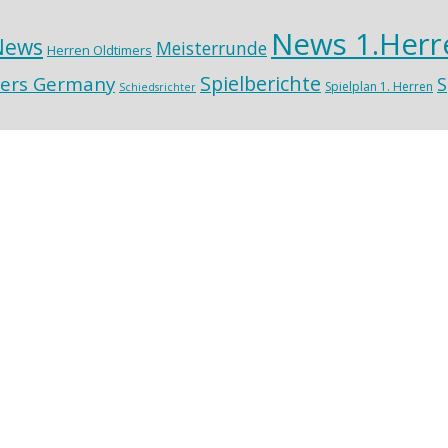
News 1.Herr
News
Meisterrunde
Herren Oldtimers
Spielberichte
ers Germany
S
Spielplan 1. Herren
Schiedsrichter