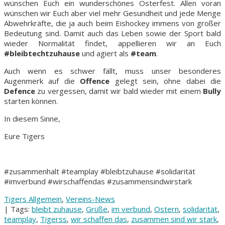
wünschen Euch ein wunderschönes Osterfest. Allen voran
wünschen wir Euch aber viel mehr Gesundheit und jede Menge
Abwehrkräfte, die ja auch beim Eishockey immens von großer
Bedeutung sind. Damit auch das Leben sowie der Sport bald
wieder Normalität findet, appellieren wir an Euch
#bleibtechtzuhause
und agiert als
#team
.
Auch wenn es schwer fällt, muss unser besonderes
Augenmerk auf die
Offence
gelegt sein, ohne dabei die
Defence
zu vergessen, damit wir bald wieder mit einem
Bully
starten können.
In diesem Sinne,
Eure Tigers
#zusammenhalt #teamplay #bleibtzuhause #solidarität
#imverbund #wirschaffendas #zusammensindwirstark
Tigers Allgemein
,
Vereins-News
| Tags:
bleibt zuhause
,
Grüße
,
im verbund
,
Ostern
,
solidarität
,
teamplay
,
Tigerss
,
wir schaffen das
,
zusammen sind wir stark
,