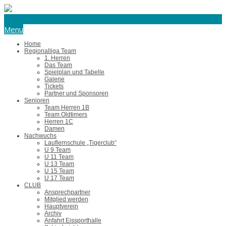
eishockey@tus-harsefeld.de
Menu
Home
Regionalliga Team
1. Herren
Das Team
Spielplan und Tabelle
Galerie
Tickets
Partner und Sponsoren
Senioren
Team Herren 1B
Team Oldtimers
Herren 1C
Damen
Nachwuchs
Lauflernschule „Tigerclub“
U 9 Team
U 11 Team
U 13 Team
U 15 Team
U 17 Team
CLUB
Ansprechpartner
Mitglied werden
Hauptverein
Archiv
Anfahrt Eissporthalle