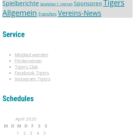
Tigers
Spielberichte
Sponsoren
Spielplan 1. Herren
Allgemein
Vereins-News
Transfers
Service
Mitglied werden
Förderverein
Tigers Club
Facebook Tigers
Instagram Tigers
Schedules
April 2020
M
D
M
D
F
S
S
1
2
3
4
5