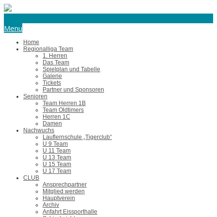
eishockey@tus-harsefeld.de
Menu
Home
Regionalliga Team
1. Herren
Das Team
Spielplan und Tabelle
Galerie
Tickets
Partner und Sponsoren
Senioren
Team Herren 1B
Team Oldtimers
Herren 1C
Damen
Nachwuchs
Lauflernschule „Tigerclub“
U 9 Team
U 11 Team
U 13 Team
U 15 Team
U 17 Team
CLUB
Ansprechpartner
Mitglied werden
Hauptverein
Archiv
Anfahrt Eissporthalle