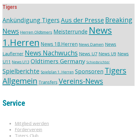
Tigers
Aus der Presse
Breaking
Ankündigung Tigers
News
News
Meisterrunde
Herren Oldtimers
1.Herren
News 1B.Herren
News
News Damen
News Nachwuchs
Lauflerner
News U7
News
News U9
Oldtimers Germany
U11
News U13
Schiedsrichter
Tigers
Spielberichte
Sponsoren
Spielplan 1. Herren
Allgemein
Vereins-News
Transfers
Service
Mitglied werden
Förderverein
Tigers Club