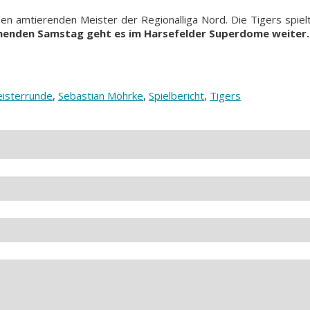
en amtierenden Meister der Regionalliga Nord. Die Tigers spiel
nden Samstag geht es im Harsefelder Superdome weiter. 
isterrunde
,
Sebastian Möhrke
,
Spielbericht
,
Tigers