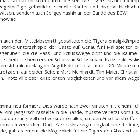
äß stocktechnisch deutlich besser. Die Tigers standen kompa
Regelmäßige gefährliche schnelle Konter und diverse Nachschü
hwitzen, sondern auch Sergey Yashin an der Bande des ECW.
ynowiec.
 Doch auch den Mittelabschnitt gestalteten die Tigers emsig-kämp
as starke Unterzahlspiel der Gäste auf. Genau fünf Mal spielten 
gegenüber, die die Pass- und Schusswege dicht und die Räume e
el, scheiterte beim ersten Schuss an Schlussmann Karlis Zakrevsk
en sich minutenlang im Angriffsdrittel fest. In der 25. Minute
rotzdem auf beiden Seiten: Marc Meinhardt, Tim Maier, Christia
en. Trotz all dieser exzellenten Möglichkeiten und vor allem we
 einmal neu formiert. Dies wurde nach zwei Minuten mit einem Führ
e. Kim Jesgarsch rasselte in die Bande, musste verletzt vom Eis
aufopferungsvoll und versuchten alles, um den Anschlusstreffer zu
chüssen versuchen. Doch Zakrevskis zeigte unglaubliche Reflexe,
rde, gab es erneut die Möglichkeit für die Tigers den Abstand zu 