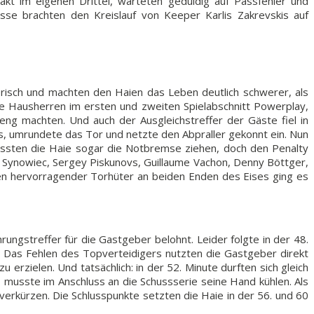
kt im eigenen Drittel, warteten geduldig auf Passfehler und
sse brachten den Kreislauf von Keeper Karlis Zakrevskis auf
ferisch und machten den Haien das Leben deutlich schwerer, als
die Hausherren im ersten und zweiten Spielabschnitt Powerplay,
ng machten. Und auch der Ausgleichstreffer der Gäste fiel in
is, umrundete das Tor und netzte den Abpraller gekonnt ein. Nun
 mussten die Haie sogar die Notbremse ziehen, doch den Penalty
n Synowiec, Sergey Piskunovs, Guillaume Vachon, Denny Böttger,
gen hervorragender Torhüter an beiden Enden des Eises ging es
ungstreffer für die Gastgeber belohnt. Leider folgte in der 48.
. Das Fehlen des Topverteidigers nutzten die Gastgeber direkt
 erzielen. Und tatsächlich: in der 52. Minute durften sich gleich
 musste im Anschluss an die Schussserie seine Hand kühlen. Als
verkürzen. Die Schlusspunkte setzten die Haie in der 56. und 60