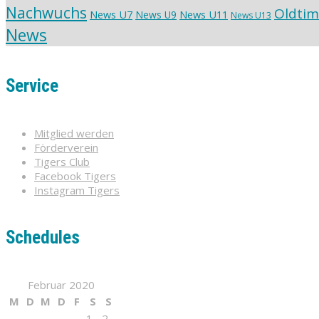
Nachwuchs
Oldtim
News U7
News U11
News U9
News U13
News
Service
Mitglied werden
Förderverein
Tigers Club
Facebook Tigers
Instagram Tigers
Schedules
Februar 2020
M
D
M
D
F
S
S
1
2