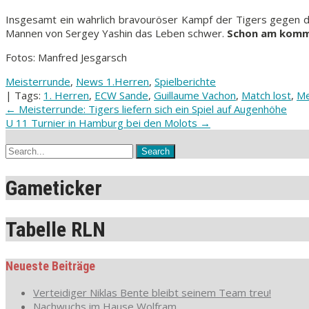
Insgesamt ein wahrlich bravouröser Kampf der Tigers gegen d
Mannen von Sergey Yashin das Leben schwer.
Schon am komme
Fotos: Manfred Jesgarsch
Meisterrunde
,
News 1.Herren
,
Spielberichte
| Tags:
1. Herren
,
ECW Sande
,
Guillaume Vachon
,
Match lost
,
Me
Post
←
Meisterrunde: Tigers liefern sich ein Spiel auf Augenhöhe
U 11 Turnier in Hamburg bei den Molots
→
navigation
Gameticker
Tabelle RLN
Neueste Beiträge
Verteidiger Niklas Bente bleibt seinem Team treu!
Nachwuchs im Hause Wolfram