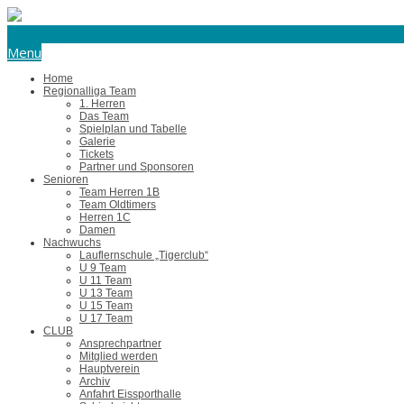
eishockey@tus-harsefeld.de
Menu
Home
Regionalliga Team
1. Herren
Das Team
Spielplan und Tabelle
Galerie
Tickets
Partner und Sponsoren
Senioren
Team Herren 1B
Team Oldtimers
Herren 1C
Damen
Nachwuchs
Lauflernschule „Tigerclub“
U 9 Team
U 11 Team
U 13 Team
U 15 Team
U 17 Team
CLUB
Ansprechpartner
Mitglied werden
Hauptverein
Archiv
Anfahrt Eissporthalle