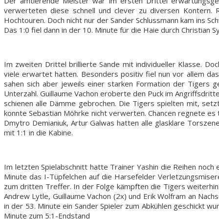
Der amtierende Meister war im ersten Drittel erwartungsgem
verwerteten diese schnell und clever zu diversen Kontern. 
Hochtouren. Doch nicht nur der Sander Schlussmann kam ins Sc
Das 1:0 fiel dann in der 10. Minute für die Haie durch Christian S
Im zweiten Drittel brillierte Sande mit individueller Klasse.
viele erwartet hatten. Besonders positiv fiel nun vor allem d
sahen sich aber jeweils einer starken Formation der Tigers 
Unterzahl. Guillaume Vachon eroberte den Puck im Angriffsdritt
schienen alle Dämme gebrochen. Die Tigers spielten mit, setzt
konnte Sebastian Möhrke nicht verwerten. Chancen regnete es t
Dmytro Demianiuk, Artur Galwas hatten alle glasklare Torszen
mit 1:1 in die Kabine.
Im letzten Spielabschnitt hatte Trainer Yashin die Reihen noch
Minute das I-Tüpfelchen auf die Harsefelder Verletzungsmiser
zum dritten Treffer. In der Folge kämpften die Tigers weiterhin 
Andrew Lytle, Guillaume Vachon (2x) und Erik Wolfram an Nachs
in der 53. Minute ein Sander Spieler zum Abkühlen geschickt wu
Minute zum 5:1-Endstand