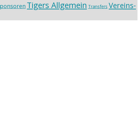
Tigers Allgemein
Vereins-
ponsoren
Transfers