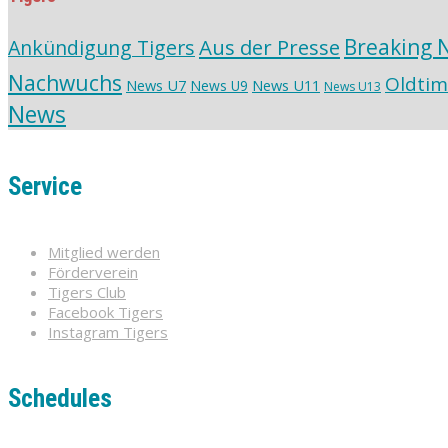
Aus der Presse
Breaking 
Ankündigung Tigers
Nachwuchs
Oldtim
News U7
News U11
News U9
News U13
News
Service
Mitglied werden
Förderverein
Tigers Club
Facebook Tigers
Instagram Tigers
Schedules