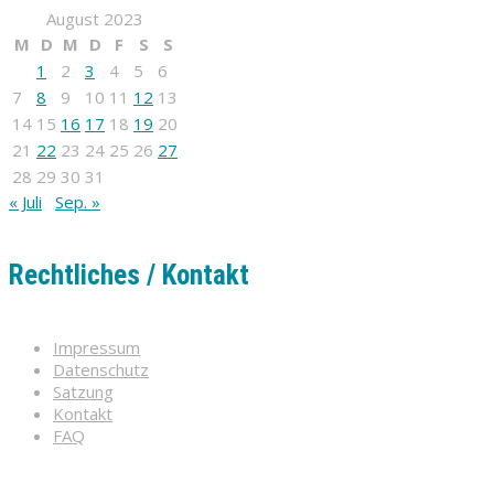
August 2023
M
D
M
D
F
S
S
1
2
3
4
5
6
7
8
9
10
11
12
13
14
15
16
17
18
19
20
21
22
23
24
25
26
27
28
29
30
31
« Juli
Sep. »
Rechtliches / Kontakt
Impressum
Datenschutz
Satzung
Kontakt
FAQ