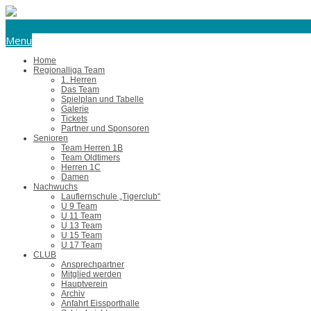
eishockey@tus-harsefeld.de
Menu
Home
Regionalliga Team
1. Herren
Das Team
Spielplan und Tabelle
Galerie
Tickets
Partner und Sponsoren
Senioren
Team Herren 1B
Team Oldtimers
Herren 1C
Damen
Nachwuchs
Lauflernschule „Tigerclub“
U 9 Team
U 11 Team
U 13 Team
U 15 Team
U 17 Team
CLUB
Ansprechpartner
Mitglied werden
Hauptverein
Archiv
Anfahrt Eissporthalle