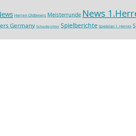
News 1.Herr
News
Meisterrunde
Herren Oldtimers
Spielberichte
ers Germany
S
Spielplan 1. Herren
Schiedsrichter