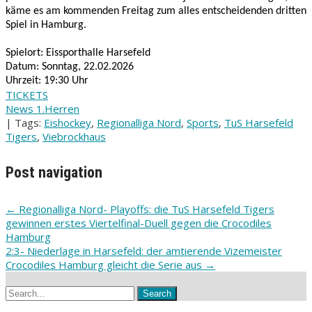
käme es am kommenden Freitag zum alles entscheidenden dritten
Spiel in Hamburg.
Spielort: Eissporthalle Harsefeld
Datum: Sonntag, 22.02.2026
Uhrzeit: 19:30 Uhr
TICKETS
News 1.Herren
| Tags:
Eishockey
,
Regionalliga Nord
,
Sports
,
TuS Harsefeld
Tigers
,
Viebrockhaus
Post navigation
←
Regionalliga Nord- Playoffs: die TuS Harsefeld Tigers
gewinnen erstes Viertelfinal-Duell gegen die Crocodiles
Hamburg
2:3- Niederlage in Harsefeld: der amtierende Vizemeister
Crocodiles Hamburg gleicht die Serie aus
→