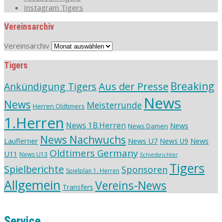
Instagram Tigers
Vereinsarchiv
Vereinsarchiv
Tigers
Aus der Presse
Breaking
Ankündigung Tigers
News
News
Meisterrunde
Herren Oldtimers
1.Herren
News 1B.Herren
News
News Damen
News Nachwuchs
Lauflerner
News U7
News
News U9
Oldtimers Germany
U11
News U13
Schiedsrichter
Tigers
Spielberichte
Sponsoren
Spielplan 1. Herren
Allgemein
Vereins-News
Transfers
Service