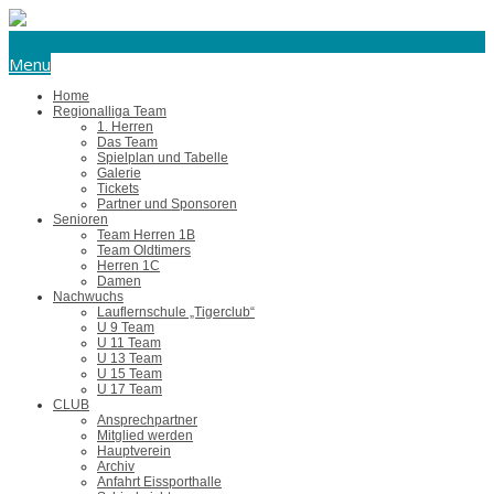
eishockey@tus-harsefeld.de
Menu
Home
Regionalliga Team
1. Herren
Das Team
Spielplan und Tabelle
Galerie
Tickets
Partner und Sponsoren
Senioren
Team Herren 1B
Team Oldtimers
Herren 1C
Damen
Nachwuchs
Lauflernschule „Tigerclub“
U 9 Team
U 11 Team
U 13 Team
U 15 Team
U 17 Team
CLUB
Ansprechpartner
Mitglied werden
Hauptverein
Archiv
Anfahrt Eissporthalle