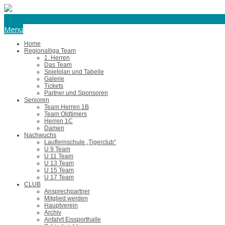
eishockey@tus-harsefeld.de
Menu
Home
Regionalliga Team
1. Herren
Das Team
Spielplan und Tabelle
Galerie
Tickets
Partner und Sponsoren
Senioren
Team Herren 1B
Team Oldtimers
Herren 1C
Damen
Nachwuchs
Lauflernschule „Tigerclub“
U 9 Team
U 11 Team
U 13 Team
U 15 Team
U 17 Team
CLUB
Ansprechpartner
Mitglied werden
Hauptverein
Archiv
Anfahrt Eissporthalle