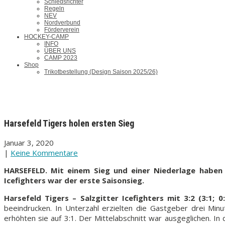
Schiedsrichter
Regeln
NEV
Nordverbund
Förderverein
HOCKEY-CAMP
INFO
ÜBER UNS
CAMP 2023
Shop
Trikotbestellung (Design Saison 2025/26)
Harsefeld Tigers holen ersten Sieg
Januar 3, 2020
|
Keine Kommentare
HARSEFELD. Mit einem Sieg und einer Niederlage haben d
Icefighters war der erste Saisonsieg.
Harsefeld Tigers – Salzgitter Icefighters mit 3:2 (3:1; 0:1
beeindrucken. In Unterzahl erzielten die Gastgeber drei Min
erhöhten sie auf 3:1. Der Mittelabschnitt war ausgeglichen. I