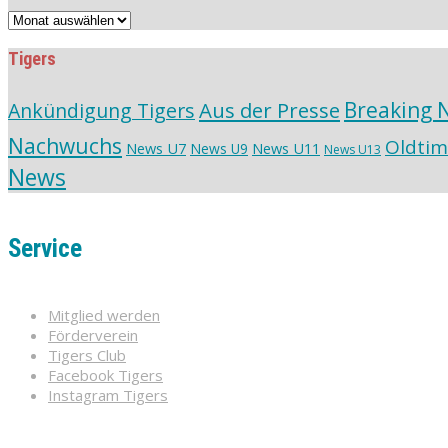
Vereinsarchiv
Tigers
Aus der Presse
Breaking 
Ankündigung Tigers
Nachwuchs
Oldtim
News U7
News U11
News U9
News U13
News
Service
Mitglied werden
Förderverein
Tigers Club
Facebook Tigers
Instagram Tigers