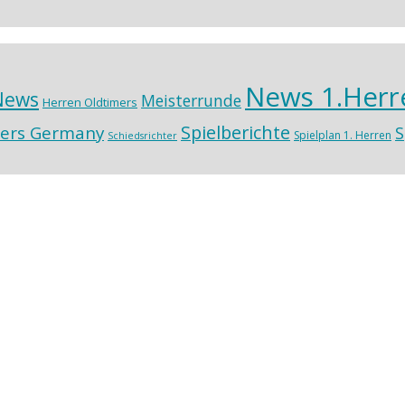
News 1.Herr
News
Meisterrunde
Herren Oldtimers
Spielberichte
ers Germany
S
Spielplan 1. Herren
Schiedsrichter