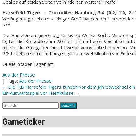
Goalies auf beiden Seiten verhinderten weitere Treffer.
Harsefeld Tigers – Crocodiles Hamburg 3:4 (0:2; 1:0; 2:1)
Verlängerung blieb trotz einiger Großchancen der Harsefelder
sich.
Die Hausherren gingen aggressiv zu Werke. Sechs Minuten spiel
legten die Krokodile zum 2:0 nach. Im mittleren Spielabschnitt 
nutzen die Gastgeber eine Powerplaymöglichkeit in der 56. Min
Gäste ließen sich nicht hängen, glichen zwei Minuten vor Ende de
Quelle: Stader Tageblatt
Aus der Presse
| Tags:
Aus der Presse
Post
←
Die TuS Harsefeld Tigers zünden vor dem Jahreswechsel ei
Ein Auswärtsspiel vor Heimkulisse
→
navigation
Gameticker