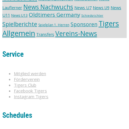
News Nachwuchs
Lauflerner
News U7
News
News U9
Oldtimers Germany
U11
News U13
Schiedsrichter
Tigers
Spielberichte
Sponsoren
Spielplan 1. Herren
Allgemein
Vereins-News
Transfers
Service
Mitglied werden
Förderverein
Tigers Club
Facebook Tigers
Instagram Tigers
Schedules