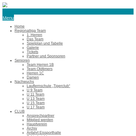
eishockey@tus-harsefeld.de
Menu
Home
Regionalliga Team
1. Herren
Das Team
Spielplan und Tabelle
Galerie
Tickets
Partner und Sponsoren
Senioren
Team Herren 1B
Team Oldtimers
Herren 1C
Damen
Nachwuchs
Lauflernschule „Tigerclub“
U 9 Team
U 11 Team
U 13 Team
U 15 Team
U 17 Team
CLUB
Ansprechpartner
Mitglied werden
Hauptverein
Archiv
Anfahrt Eissporthalle