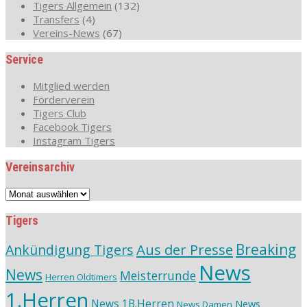
Tigers Allgemein
(132)
Transfers
(4)
Vereins-News
(67)
Service
Mitglied werden
Förderverein
Tigers Club
Facebook Tigers
Instagram Tigers
Vereinsarchiv
Vereinsarchiv
Tigers
Aus der Presse
Breaking
Ankündigung Tigers
News
News
Meisterrunde
Herren Oldtimers
1.Herren
News 1B.Herren
News
News Damen