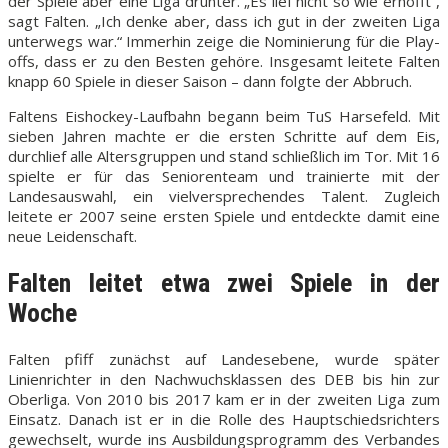
der Spiele aber eine Liga drunter. „Es lief nicht so wie erhofft“,
sagt Falten. „Ich denke aber, dass ich gut in der zweiten Liga
unterwegs war.“ Immerhin zeige die Nominierung für die Play-
offs, dass er zu den Besten gehöre. Insgesamt leitete Falten
knapp 60 Spiele in dieser Saison – dann folgte der Abbruch.
Faltens Eishockey-Laufbahn begann beim TuS Harsefeld. Mit
sieben Jahren machte er die ersten Schritte auf dem Eis,
durchlief alle Altersgruppen und stand schließlich im Tor. Mit 16
spielte er für das Seniorenteam und trainierte mit der
Landesauswahl, ein vielversprechendes Talent. Zugleich
leitete er 2007 seine ersten Spiele und entdeckte damit eine
neue Leidenschaft.
Falten leitet etwa zwei Spiele in der
Woche
Falten pfiff zunächst auf Landesebene, wurde später
Linienrichter in den Nachwuchsklassen des DEB bis hin zur
Oberliga. Von 2010 bis 2017 kam er in der zweiten Liga zum
Einsatz. Danach ist er in die Rolle des Hauptschiedsrichters
gewechselt, wurde ins Ausbildungsprogramm des Verbandes