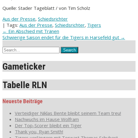
Quelle: Stader Tageblatt / von Tim Scholz
Aus der Presse
,
Schiedsrichter
| Tags:
Aus der Presse
,
Schiedsrichter
,
Tigers
Post
←
Ein Abschied mit Tränen
Schwierige Saison endet für die Tigers in Harsefeld gut
→
navigation
Gameticker
Tabelle RLN
Neueste Beiträge
Verteidiger Niklas Bente bleibt seinem Team treu!
Nachwuchs im Hause Wolfram
Der Top-Scorer bleibt ein Tiger
Thank you, Ryan Smith!
Tigers verlängern mit Torwart Thomas Schubert